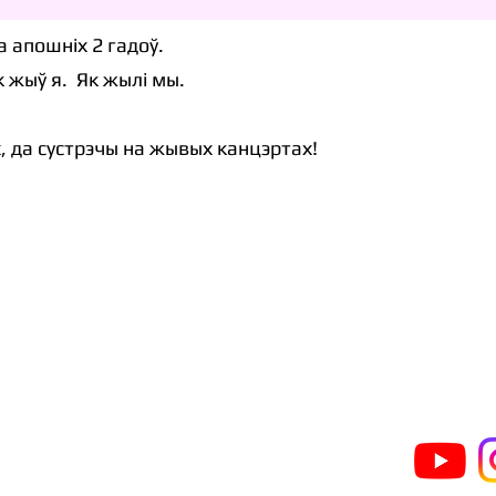
 апошніх 2 гадоў.
к жыў я.
Як жылі мы.
, да сустрэчы на жывых канцэртах!