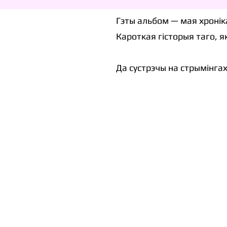
Гэты альбом — мая хроніка
Кароткая гісторыя таго, я
Да сустрэчы на стрымінгах